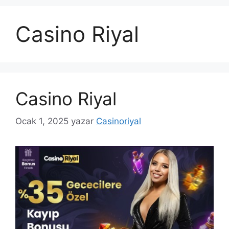
Casino Riyal
Casino Riyal
Ocak 1, 2025
yazar
Casinoriyal