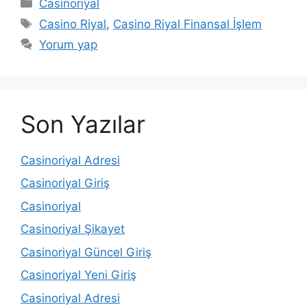
Kategoriler
Casinoriyal
Etiketler
Casino Riyal
,
Casino Riyal Finansal İşlem
Yorum yap
Son Yazılar
Casinoriyal Adresi
Casinoriyal Giriş
Casinoriyal
Casinoriyal Şikayet
Casinoriyal Güncel Giriş
Casinoriyal Yeni Giriş
Casinoriyal Adresi