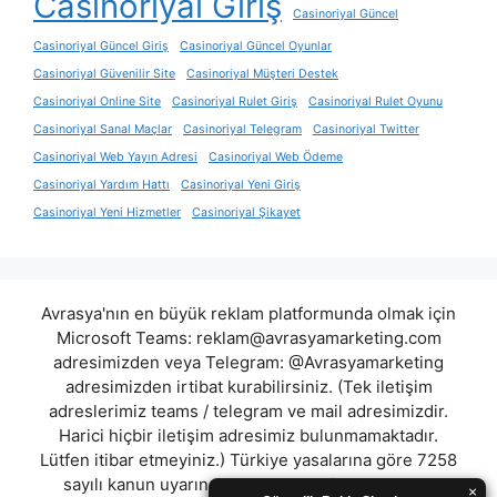
Casinoriyal Giriş
Casinoriyal Güncel
Casinoriyal Güncel Giriş
Casinoriyal Güncel Oyunlar
Casinoriyal Güvenilir Site
Casinoriyal Müşteri Destek
Casinoriyal Online Site
Casinoriyal Rulet Giriş
Casinoriyal Rulet Oyunu
Casinoriyal Sanal Maçlar
Casinoriyal Telegram
Casinoriyal Twitter
Casinoriyal Web Yayın Adresi
Casinoriyal Web Ödeme
Casinoriyal Yardım Hattı
Casinoriyal Yeni Giriş
Casinoriyal Yeni Hizmetler
Casinoriyal Şikayet
Avrasya'nın en büyük reklam platformunda olmak için
Microsoft Teams:
reklam@avrasyamarketing.com
adresimizden veya Telegram: @Avrasyamarketing
adresimizden irtibat kurabilirsiniz. (Tek iletişim
adreslerimiz teams / telegram ve mail adresimizdir.
Harici hiçbir iletişim adresimiz bulunmamaktadır.
Lütfen itibar etmeyiniz.) Türkiye yasalarına göre 7258
sayılı kanun uyarınca yasa dışı bahis oynamanın