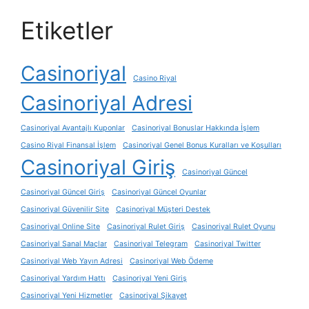
Etiketler
Casinoriyal
Casino Riyal
Casinoriyal Adresi
Casinoriyal Avantajlı Kuponlar
Casinoriyal Bonuslar Hakkında İşlem
Casino Riyal Finansal İşlem
Casinoriyal Genel Bonus Kuralları ve Koşulları
Casinoriyal Giriş
Casinoriyal Güncel
Casinoriyal Güncel Giriş
Casinoriyal Güncel Oyunlar
Casinoriyal Güvenilir Site
Casinoriyal Müşteri Destek
Casinoriyal Online Site
Casinoriyal Rulet Giriş
Casinoriyal Rulet Oyunu
Casinoriyal Sanal Maçlar
Casinoriyal Telegram
Casinoriyal Twitter
Casinoriyal Web Yayın Adresi
Casinoriyal Web Ödeme
Casinoriyal Yardım Hattı
Casinoriyal Yeni Giriş
Casinoriyal Yeni Hizmetler
Casinoriyal Şikayet