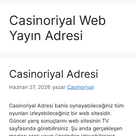
Casinoriyal Web
Yayın Adresi
Casinoriyal Adresi
Haziran 27, 2026
yazar
Casinoriyal
Casinoriyal Adresi bahis oynayabileceğiniz tüm
oyunları izleyebileceğiniz bir web sitesidir.
Güncel yarış sonuçlarını web sitesinin TV
sayfasında görebilirsiniz. Şu anda gerçekleşen